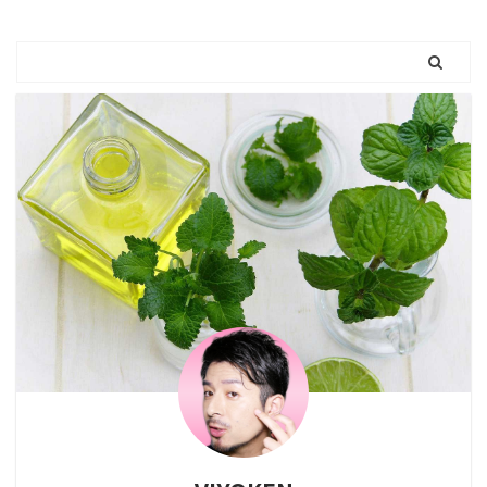
あってブログの投稿より
（社会人なったく ...
す。 もし仮に撮影やりな
もYouTubeのアップを優
おしたら 一部位だけ2か
先しようとしているから
月後が最新ですっ ...
です。 ブログ投稿に時間
をかけるとYouTubeにか
ける時間が相対的に減
る！だからブログをいっ
たんお休み！ってことで
すね。 いやいや
YouTube投稿できてない
しｗ ・・・頑張ります
さて、集中 ...