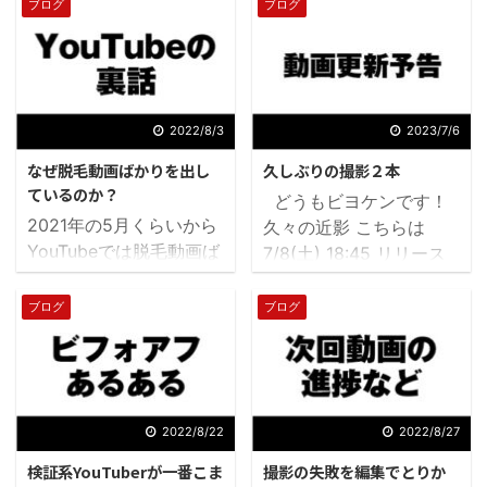
ブログ
ブログ
2022/8/3
2023/7/6
なぜ脱毛動画ばかりを出し
久しぶりの撮影２本
ているのか？
どうもビヨケンです！
2021年の5月くらいから
久々の近影 こちらは
YouTubeでは脱毛動画ば
7/8(土) 18:45 リリース
かり出すようになりまし
予定の脱毛動画の様子。
た。 今日の話というのは
久々に撮影したら嚙みま
ブログ
ブログ
どちらかというと
くりでした。 こちら
YouTubeの投稿者向けの
はその次の週の7/12(水)
話です。 でも知っておく
18:45リリース予定の
と 「ああYouTuberって
AGA動画の様子。 たの
こんな苦労あるんだ」 と
2022/8/22
2022/8/27
しそうです 1本目より
腑に落ちる学び？がある
は緊張も緩んだかな？ 頑
検証系YouTuberが一番こま
撮影の失敗を編集でとりか
ので、ぜひ裏話的に見て