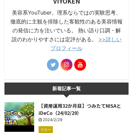
VIYOKEN
美容系YouTuber。理系ならではの実験思考、
徹底的に主観を排除した客観性のある美容情報
の発信に力を注いでいる。 熱い語り口調・解
説のわかりやすさには定評がある。
>>詳しい
プロフィール
新着記事一覧
【資産運用32か月目】つみたてNISAと
iDeCo（24/02/29）
2024/2/29
マネー