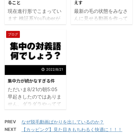
張って編集します！ う
ること
えす
もらえればっておもいま
おおおおおおおおおおお
現在進行形でこまってい
最新の毛の状態をみなさ
す！ ◆ ◆
おおおおおおおおおお
ます 検証系YouTuberが
んに見せる動画を作って
◆ ◆ ◆ ◆
一番こまること、それ
います。 といっても毛の
前置きはいつも通りしま
は・・・ ビフォーの素
状態を撮影したのは6
ブログ
せん！笑 結論から言いま
材がすぐ枯渇してしまう
月！ ぐはっ撮影して2か
すと（家庭用）脱毛動画
です。 こんなことなら
月も放置しているわ ※正
ばかりだしている理由は
もっと剛毛時代の写真を
確にいうと放置じゃなく
そうしないと再生数伸
残しておけばよかった
てちょいちょい編集ソフ
びず登録数は減りまくる
とこれまで何度思ったこ
ト開いてはすぐ閉じる、
2022/8/21
から ...
とか 僕にはワキ毛ボウ
みたいな状態 動画投稿
集中力が続かなすぎる件
ボウのビフォー素材がほ
できない病はやく脱出し
ただいま8/21の朝5:05
ぼない 十年以上前の写
たい... 毛の状態を見せ
早起きしたのではありま
真引っ張りだしてもない
る類の撮影をやりなおす
せん。ダラダラやってて
そりゃあそうだろう 自分
というのは不可能です。
この時間です
前
のワキ毛がバッチリ移っ
2か月前に撮影したデー
回のブログ投稿が8/5な
た状態の写真なぞ意図的
タを使って 「最新の報
PREV
なぜ脱毛動画ばかりを出しているのか？
ので16日間空いてしまい
にやらない限り撮れるわ
告」として編集もある程
NEXT
【カッピング】見た目きもちわるく快適に！！！
ました。 これには理由が
けがない 胸毛もそう
度進んでしまっていま