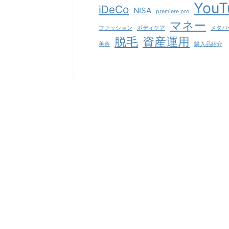
YouT
た考え方でやみくもにスキンケア化粧品
iDeCo
NISA
premiere pro
んでしまうのを防げるんです！ 【基本
マネー
タイプ4つ種類とその特徴 まず、4つの
ファッション
ボディケア
メタバ
プについて解説します。 まず ...
脱毛
資産運用
美容
購入品紹介