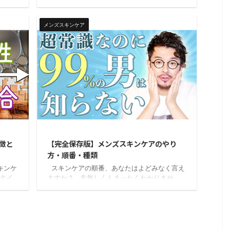
とっ
違ったやり方のまま、それを知らずにずっと
れな
続けることで将来30万円近くのお金を使わざ
で今
るを得なくなってしまう可能性があるからで
メンズスキンケア
れる効
す。 今日は大事な洗顔を正しいやり方を間違
はある
ったやり方と比較しながらお話しします。
しく話
名無しくんえ？洗顔?!重要度ランキング1位が
使っ
洗顔なんですか？ 意外ですよね？でも、洗
あるの
顔は最上級に重要です。 スキンケア不要論を
こと
唱えている方は多いですが、洗顔を不要と言
...
21/2/14
2020/12/10
徴と
【完全保存版】メンズスキンケアのやり
方・順番・種類
キンケ
スキンケアの順番、あなたはよどみなく言え
タイ
ますか？ 名無しくんまったくわかりませ
ン肌
ん…。 わからなくてもまったく問題ないです
した
よ！笑。僕の知り合いの20～40代の男性100
肌くら
人に、この基本を知っているか聞いてみまし
ん ビ
た。 その結果、答えられた人はなんと、1人も
違っ
いなかったんですビヨケン 名無しくん安心