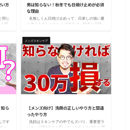
使い方
男は知らない！秋冬でも日焼け止めが必須
な理由
と同じ
名無しくん日焼け止めって、日差しの強い夏
いう呼
に使うものじゃないんですか？ 秋冬に日焼
クと呼
け止めを使わないと、とんでもないダメージ
クを
が肌に蓄積されていますよ。 肌の老化にも直
って
結しているんですビヨケン というわけで今
メンズスキンケア
ん乾燥
日はこの記事を読んだ人がいつまでも若々し
の肌
くいられるために、はりきって解説していき
！！
ます！ 肌の老化のメカニズムにも触れていた
徴 シ
りするので基本から細かいところまでバッチ
クで得
リ理解できるはずです。 最後に、僕が実際
スクの
に使っている3種類の日焼け止めのレビューも
やります ...
23/6/22
2020/12/28
？知ら
【メンズ向け】洗顔の正しいやり方と間違
ったやり方
んです
洗顔はスキンケアの中でもズバリ、重要度ラ
やメ
ンキング第1位だと思っています！ なぜなら間