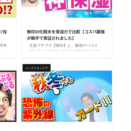
21/1/29
2023/6/20
/役
無印の化粧水を保湿力で比較【コスパ最強
が数字で実証されました】
半年
王道プチプラ【無印】と、最強デパコス
し
【SK-II】の化粧水を保湿力で徹底的に比較し
た記事
ました。 スキンケア商品を選ぶのって難し
たっ
いですよね。 使ってみないとわからない使用
んで
感 他人が投稿したレビュー メーカーの受け売
メンズスキンケア
るの
り この辺りでしか良し悪しを判断するものが
スキン
ないんです。 名無しくんレビューは投稿者
ケア
の主観がほとんどだし、メーカーはいいこと
順番を
しか言わないし、正直何を信じればいいかわ
るの
かりません…… そうですよね。同じものを使
..
っても、感じ方は人それぞれですビヨケン &
...
21/1/25
2021/1/14