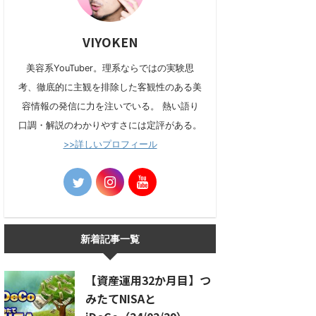
VIYOKEN
美容系YouTuber。理系ならではの実験思
考、徹底的に主観を排除した客観性のある美
容情報の発信に力を注いでいる。 熱い語り
口調・解説のわかりやすさには定評がある。
>>詳しいプロフィール
新着記事一覧
【資産運用32か月目】つ
みたてNISAと