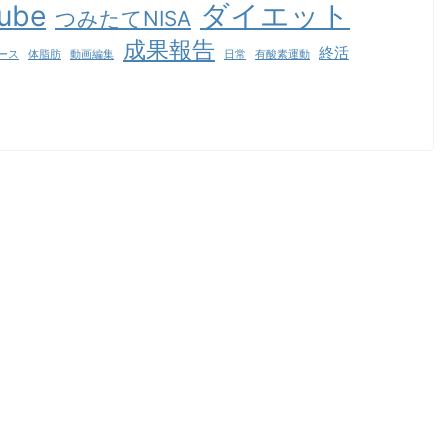
ダイエット
ube
を選
しました。 僕だけじゃなかったんですね メ
つみたてNISA
】肌
ンズスキンケアのやり方・順番・種類 は
成果報告
肌タイ
い！ということでまずは結論から言ってしま
終活
ース
体脂肪
動画編集
日常
有酸素運動
いますね！ビヨケ ...