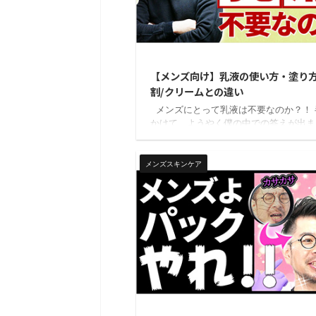
20
【メンズ向け】乳液の使い方・塗り方
割/クリームとの違い
メンズにとって乳液は不要なのか？！ 
かけて、ようやく僕の中での答えが出ま
た。 今回は「乳液の集大成」をまとめ
です！ 名無しくん乳液って、なんでし
け？？色々あっていつもややこしくなる
メンズスキンケア
す。 洗顔後、化粧水と美容液の後に塗
が乳液です。 『【完全保存版】メンズ
ケアのやり方・順番・種類』で、スキン
の基本の順番を解説しています。 この
頭に入れておくと、理解がスムーズにな
でぜひ読んでみてください。ビヨケン .
20