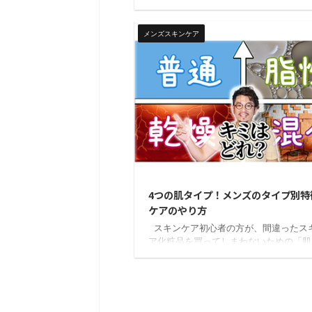
ンズ美容に興味をもちはじめたメンズに
ては「美容液」というのはあまり聞きな
い言葉ですよね。ビヨケン ということ
メンズスキンケア
日は 美容液とは何なのか 美容液で得ら
果 美容液の選び方 メンズにとって意味
のか 美容液の正しい使い方 などなど詳
していきたいと思います。 僕が実際に
ている7つの美容液のレビューも最後に
で、理論と実践、両方から美容液を学ぶ
...
20
4つの肌タイプ！メンズのタイプ別特
ケアのやり方
スキンケア初心者の方が、間違ったス
ア化粧品を買ってしまわないための「肌
プ」の話をしたいと思います。 ビヨケ
には4つのタイプがあるって知っていま
か？ え!? 4つもあるんですか？ 乾燥
いは聞いたことありますが……名無しく
ヨケン自分の肌タイプを知ることで、間