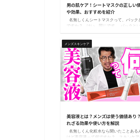
男の肌ケア！シートマスクの正しい
や効果、おすすめを紹介
名無しくんシートマスクって、パック
ですか？ はい、同じです。 パックと
び方も一般的ですよね。 フェイスマス
ぶこともありますビヨケン シートマス
正しく使えば、特に乾燥肌のメンズにと
メンズスキンケア
最高の味方になってくれます。 もちろ
肌以外の男性にもオススメ！使った翌朝
がぷるっぷるになっていて驚きますよ
というわけで今日は、 シートマスクの特
ートマスクの正しい使い方 シートマス
られる効果 ビヨケンおすすめシートマ
...
20
美容液とは？メンズは使う価値あり
れざる効果や使い方を解説
名無しくん化粧水なら聞いたことある
けど美容液って何ですか？ スキンケア