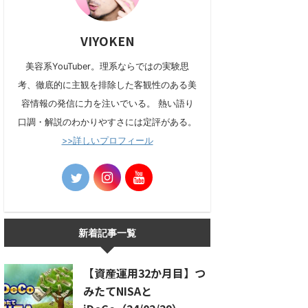
VIYOKEN
美容系YouTuber。理系ならではの実験思
考、徹底的に主観を排除した客観性のある美
容情報の発信に力を注いでいる。 熱い語り
口調・解説のわかりやすさには定評がある。
>>詳しいプロフィール
新着記事一覧
【資産運用32か月目】つ
みたてNISAと