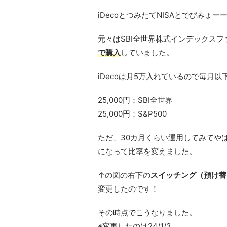
iDecoとつみたてNISAとでびみょ
元々はSBI全世界株式インデックスファンド
で購入
していました。
iDecoは月5万入れているので毎月
25,000円：SBI全世界
25,000円：S&P500
ただ、30カ月くらい運用してみてやは
になって比率を変えました。
↑の図の右下の
スイッチング（預け替
変更したのです！
その時点でこうなりました。
※変更したのは24/1/3