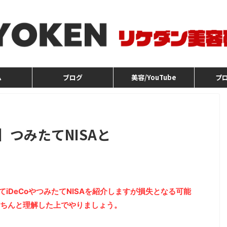
ム
ブログ
美容/YouTube
プ
】つみたてNISAと
iDeCoやつみたてNISAを紹介しますが損失となる可能
ちんと理解した上でやりましょう。