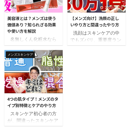
使ってみないとわからな
ありますビヨケン シー
い使用感 他人が投稿した
トマスクを正しく使え
2021/1/10
2020/12/28
レビュー メーカーの受け
ば、特に乾燥肌のメンズ
美容液とは？メンズは使う
【メンズ向け】洗顔の正し
売り この辺りでしか良し
にとって最高の味方にな
価値あり？知られざる効果
いやり方と間違ったやり方
悪しを判断するものがな
ってくれます。 もちろん
や使い方を解説
洗顔はスキンケアの中
いんです。 名無しくん
乾燥肌以外の男性にもオ
名無しくん化粧水なら
でもズバリ、重要度ラン
レビューは投稿者の主観
ススメ！使った翌朝の肌
聞いたことあるんですけ
キング第1位だと思って
がほとんどだし、メーカ
がぷるっぷるになってい
ど美容液って何ですか？
います！ なぜなら間違っ
メンズスキンケア
ーはいいことしか言わな
て驚きますよ！！ とい
スキンケアやメンズ美
たやり方のまま、それを
いし、正直何を信じれば
うわけで今日は、 シート
容に興味をもちはじめた
知らずにずっと続けるこ
いいかわかりません……
マスクの特徴 シートマス
メンズにとっては「美容
とで将来30万円近くのお
そうですよね。同じもの
クの正しい使い方 シート
液」というのはあまり聞
金を使わざるを得なくな
を使っても、感じ方は人
マスクで得られる効果 ビ
きなれない言葉ですよ
ってしまう可能性がある
2020/12/19
それぞれですビヨケン &
ヨケンおすすめシートマ
ね。ビヨケン というこ
からです。 今日は大事な
...
スクの ...
4つの肌タイプ！メンズのタ
とで今日は 美容液とは何
洗顔を正しいやり方を間
イプ別特徴とケアのやり方
なのか 美容液で得られる
違ったやり方と比較しな
スキンケア初心者の方
効果 美容液の選び方 メ
がらお話しします。
が、間違ったスキンケア
ンズにとって意味はある
名無しくんえ？洗顔?!重
化粧品を買ってしまわな
のか 美容液の正しい使い