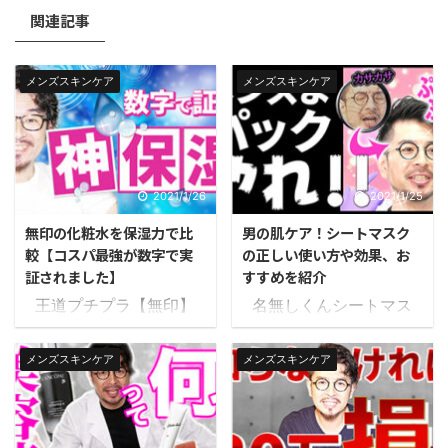
関連記事
メンズスキンケア
メンズスキンケア
2021/1/26
2021/1/25
無印の化粧水を保湿力で比
男の肌ケア！シートマスク
較【コスパ最強が数字で実
の正しい使い方や効果、お
証されました】
すすめを紹介
王道プチプラ【無印】
名無しくんシートマス
と、最強デパコス【SK-
クって、パックと同じで
II】の化粧水を保湿力で
すか？ はい、同じで
メンズスキンケア
メンズスキンケア
徹底的に比較しました。
す。 パックという呼び方
スキンケア商品を選ぶ
も一般的ですよね。 フェ
のって難しいですよね。
イスマスクと呼ぶことも