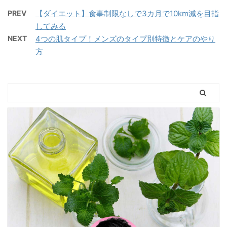
要度ランキング1位が洗
いための「肌タイプ」の
方 などなど詳しく話して
顔なんですか？ 意外で
PREV
【ダイエット】食事制限なしで3カ月で10km減を目指
話をしたいと思います。
いきたいと思います。
すよね？でも、洗顔は最
してみる
ビヨケン肌には4つのタ
僕が実際に使っている7
上級に重要です。 スキン
NEXT
4つの肌タイプ！メンズのタイプ別特徴とケアのやり
イプがあるって知ってい
つの美容液のレビューも
ケア不要論を唱えている
方
ましたか？ え!? 4つも
最後にあるので、理論と
方は多いですが、洗顔を
あるんですか？ 乾燥肌く
実践、両方から美容液を
不要と言 ...
らいは聞いたことありま
学ぶこと ...
すが……名無しくん ビ
ヨケン自分の肌タイプを
知ることで、間違った考
え方でやみくもにスキン
ケア化粧品を選んでしま
うのを防げるんです！
【基本】肌タイプ4つ種
類とその特徴 まず、4つ
の肌タイプについて解説
します。 まず ...